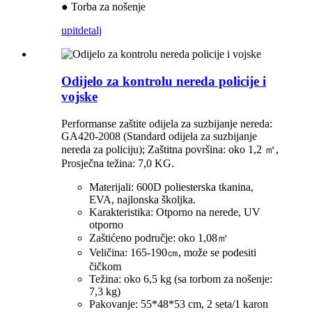
● Torba za nošenje
upit
detalj
Odijelo za kontrolu nereda policije i
vojske
Performanse zaštite odijela za suzbijanje nereda:
GA420-2008 (Standard odijela za suzbijanje
nereda za policiju); Zaštitna površina: oko 1,2 ㎡,
Prosječna težina: 7,0 KG.
Materijali: 600D poliesterska tkanina,
EVA, najlonska školjka.
Karakteristika: Otporno na nerede, UV
otporno
Zaštićeno područje: oko 1,08㎡
Veličina: 165-190㎝, može se podesiti
čičkom
Težina: oko 6,5 kg (sa torbom za nošenje:
7,3 kg)
Pakovanje: 55*48*53 cm, 2 seta/1 karon