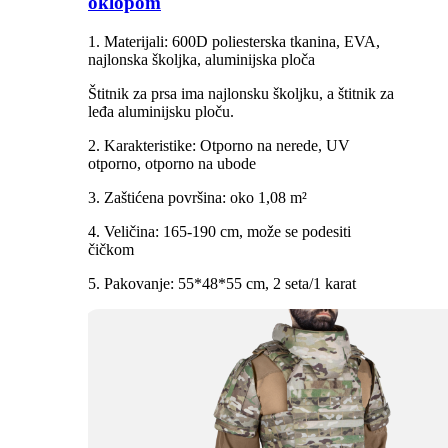
oklopom
1. Materijali: 600D poliesterska tkanina, EVA,
najlonska školjka, aluminijska ploča
Štitnik za prsa ima najlonsku školjku, a štitnik za
leđa aluminijsku ploču.
2. Karakteristike: Otporno na nerede, UV
otporno, otporno na ubode
3. Zaštićena površina: oko 1,08 m²
4. Veličina: 165-190 cm, može se podesiti
čičkom
5. Pakovanje: 55*48*55 cm, 2 seta/1 karat