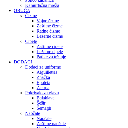
Pončo kabanica
Kamuflažna mreža
OBUĆA
Čizme
Vojne čizme
Zaštitne čizme
Radne čizme
Ležerne čizme
Cipele
Zaštitne cipele
Ležerne cipele
Patike za trčanje
DODACI
Dodaci za uniforme
Aiguillettes
Značka
Epoleta
Zakrpa
Pokrivalo za glavu
Balaklava
Šešir
Šemagh
Naočale
Naočale
Zaštitne naočale