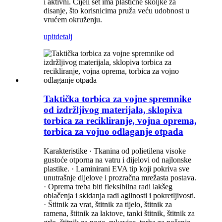
i aktivni. Cijeli set ima plastične školjke za
disanje, što korisnicima pruža veću udobnost u
vrućem okruženju.
upit
detalj
Taktička torbica za vojne spremnike
od izdržljivog materijala, sklopiva
torbica za recikliranje, vojna oprema,
torbica za vojno odlaganje otpada
Karakteristike · Tkanina od polietilena visoke
gustoće otporna na vatru i dijelovi od najlonske
plastike. · Laminirani EVA tip koji pokriva sve
unutrašnje dijelove i prozračna mrežasta postava.
· Oprema treba biti fleksibilna radi lakšeg
oblačenja i skidanja radi agilnosti i pokretljivosti.
· Štitnik za vrat, štitnik za tijelo, štitnik za
ramena, štitnik za laktove, tanki štitnik, štitnik za