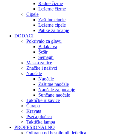
Radne čizme
Ležerne čizme
Cipele
Zaštitne cipele
Ležerne cipele
Patike za trčanje
DODACI
Pokrivalo za glavu
Balaklava
Šešir
Šemagh
Maska za lice
Značke i našivci
Naočale
Naočale
Zaštitne naočale
Naočale za pucanje
Sunčane naočale
Taktičke rukavice
Čarapa
Kravata
Pseća pločica
Taktička lampa
PROFESIONALNO
Odbrana od bespilotnih letjelica