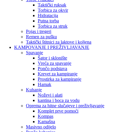
Taktički ruksak
Torbica za okvir
Hidratacija
Putna torba
Torbica za struk
Pojas i tregeri
Remen za pušku
Taktički štitnici za laktove i koljena
KAMPOVANJE I PREŽIVLJAVANJE
Spavanje
Šator i sklonište
Vreća za spavanje
Pončo podstava
Krevet za kampiranje
Prostirka za kampiranje
Hamak
Kuhanje
Noževi i alati
kantina i boca za vodu
Oprema za hitne slučajeve i preživljavanje
Komplet prve pomoći
Kompas
Kamašna
Masivno odijelo