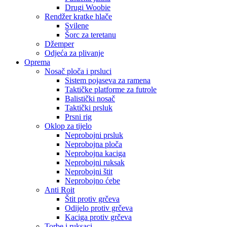
Drugi Woobie
Rendžer kratke hlače
Svilene
Šorc za teretanu
Džemper
Odjeća za plivanje
Oprema
Nosač ploča i prsluci
Sistem pojaseva za ramena
Taktičke platforme za futrole
Balistički nosač
Taktički prsluk
Prsni rig
Oklop za tijelo
Neprobojni prsluk
Neprobojna ploča
Neprobojna kaciga
Neprobojni ruksak
Neprobojni štit
Neprobojno ćebe
Anti Roit
Štit protiv grčeva
Odijelo protiv grčeva
Kaciga protiv grčeva
Torbe i ruksaci