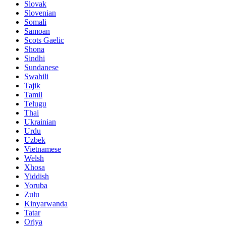
Slovak
Slovenian
Somali
Samoan
Scots Gaelic
Shona
Sindhi
Sundanese
Swahili
Tajik
Tamil
Telugu
Thai
Ukrainian
Urdu
Uzbek
Vietnamese
Welsh
Xhosa
Yiddish
Yoruba
Zulu
Kinyarwanda
Tatar
Oriya