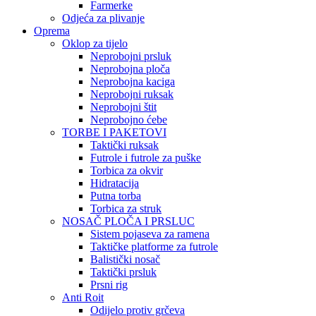
Farmerke
Odjeća za plivanje
Oprema
Oklop za tijelo
Neprobojni prsluk
Neprobojna ploča
Neprobojna kaciga
Neprobojni ruksak
Neprobojni štit
Neprobojno ćebe
TORBE I PAKETOVI
Taktički ruksak
Futrole i futrole za puške
Torbica za okvir
Hidratacija
Putna torba
Torbica za struk
NOSAČ PLOČA I PRSLUC
Sistem pojaseva za ramena
Taktičke platforme za futrole
Balistički nosač
Taktički prsluk
Prsni rig
Anti Roit
Odijelo protiv grčeva