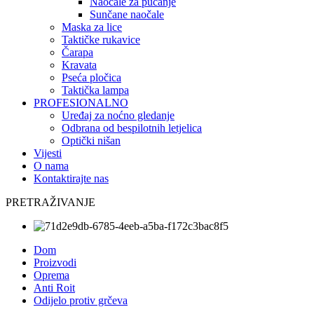
Naočale za pucanje
Sunčane naočale
Maska za lice
Taktičke rukavice
Čarapa
Kravata
Pseća pločica
Taktička lampa
PROFESIONALNO
Uređaj za noćno gledanje
Odbrana od bespilotnih letjelica
Optički nišan
Vijesti
O nama
Kontaktirajte nas
PRETRAŽIVANJE
Dom
Proizvodi
Oprema
Anti Roit
Odijelo protiv grčeva