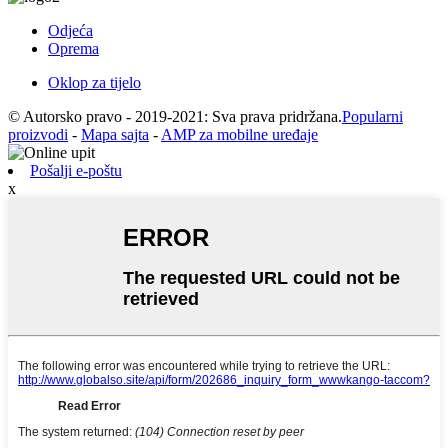
Odjeća
Oprema
Oklop za tijelo
© Autorsko pravo - 2019-2021: Sva prava pridržana.
Popularni
proizvodi
-
Mapa sajta
-
AMP za mobilne uređaje
Pošalji e-poštu
x