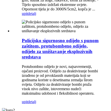
grlo, štitnik za noge, rukavice, torba za nošenje. ·
Tijelo sposobno izdržati ekstremne uvjete.
Otpornost tijela je do 3000N/5cm2, kopča je ...
upit
detalj
Policijsko sigurnosno odijelo s punom
zaštitom, protubombeno odijelo,
odijelo za uništavanje eksplozivnih
sredstava
Protubombno odijelo je novi, najsavremeniji,
ojačani proizvod. Odijelo za deaktiviranje bombi
izrađeno je od prvoklasnih materijala koji se
godinama koriste u desetinama zemalja širom
svijeta. Odijelo za deaktiviranje bombi pruža
visok nivo zaštite, istovremeno nudeći
maksimalnu udobnost i fleksibilnost operateru.
upit
detalj