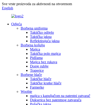
Sve vrste proizvoda za aktivnosti na otvorenom
English
Odjeća
Borbena uniforma
Taktičko odijelo
Taktička jakna
Reflektirajuća jakna
Borbena košulja
Majica
Taktička polo majica
Pidžama
Majica bez rukava
Donje rublje
Traperice
Borbene hlače
Taktičke hlače
Taktičke kratke hlače
Farmerke
Woobie
majica s kapuljačom na patentni zatvarač
Dukserica bez patentnog zatvarača
Pušačka jakna