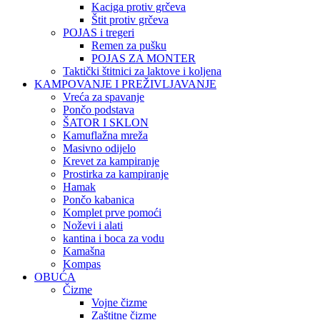
Kaciga protiv grčeva
Štit protiv grčeva
POJAS i tregeri
Remen za pušku
POJAS ZA MONTER
Taktički štitnici za laktove i koljena
KAMPOVANJE I PREŽIVLJAVANJE
Vreća za spavanje
Pončo podstava
ŠATOR I SKLON
Kamuflažna mreža
Masivno odijelo
Krevet za kampiranje
Prostirka za kampiranje
Hamak
Pončo kabanica
Komplet prve pomoći
Noževi i alati
kantina i boca za vodu
Kamašna
Kompas
OBUĆA
Čizme
Vojne čizme
Zaštitne čizme