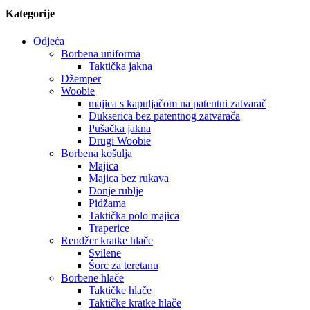
Kategorije
Odjeća
Borbena uniforma
Taktička jakna
Džemper
Woobie
majica s kapuljačom na patentni zatvarač
Dukserica bez patentnog zatvarača
Pušačka jakna
Drugi Woobie
Borbena košulja
Majica
Majica bez rukava
Donje rublje
Pidžama
Taktička polo majica
Traperice
Rendžer kratke hlače
Svilene
Šorc za teretanu
Borbene hlače
Taktičke hlače
Taktičke kratke hlače