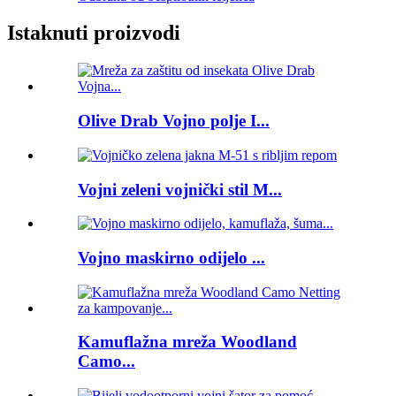
Istaknuti proizvodi
Olive Drab Vojno polje I...
Vojni zeleni vojnički stil M...
Vojno maskirno odijelo ...
Kamuflažna mreža Woodland
Camo...