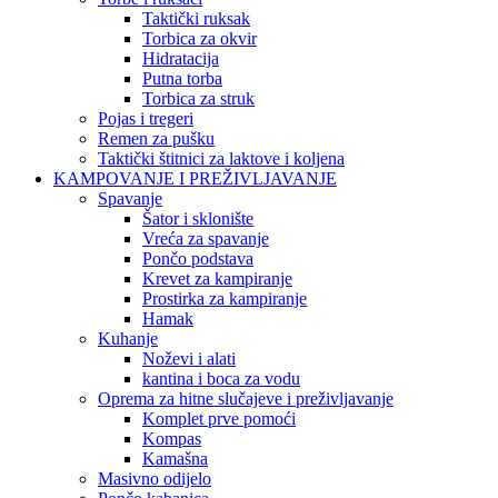
Taktički ruksak
Torbica za okvir
Hidratacija
Putna torba
Torbica za struk
Pojas i tregeri
Remen za pušku
Taktički štitnici za laktove i koljena
KAMPOVANJE I PREŽIVLJAVANJE
Spavanje
Šator i sklonište
Vreća za spavanje
Pončo podstava
Krevet za kampiranje
Prostirka za kampiranje
Hamak
Kuhanje
Noževi i alati
kantina i boca za vodu
Oprema za hitne slučajeve i preživljavanje
Komplet prve pomoći
Kompas
Kamašna
Masivno odijelo