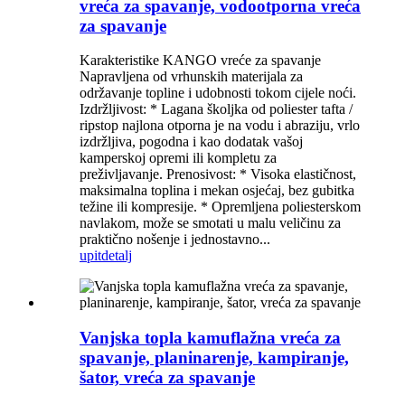
vreća za spavanje, vodootporna vreća
za spavanje
Karakteristike KANGO vreće za spavanje
Napravljena od vrhunskih materijala za
održavanje topline i udobnosti tokom cijele noći.
Izdržljivost: * Lagana školjka od poliester tafta /
ripstop najlona otporna je na vodu i abraziju, vrlo
izdržljiva, pogodna i kao dodatak vašoj
kamperskoj opremi ili kompletu za
preživljavanje. Prenosivost: * Visoka elastičnost,
maksimalna toplina i mekan osjećaj, bez gubitka
težine ili kompresije. * Opremljena poliesterskom
navlakom, može se smotati u malu veličinu za
praktično nošenje i jednostavno...
upit
detalj
Vanjska topla kamuflažna vreća za
spavanje, planinarenje, kampiranje,
šator, vreća za spavanje