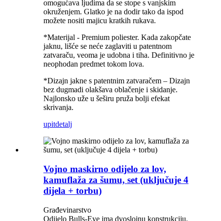
omogućava ljudima da se stope s vanjskim
okruženjem. Glatko je na dodir tako da ispod
možete nositi majicu kratkih rukava.
*Materijal - Premium poliester. Kada zakopčate
jaknu, lišće se neće zaglaviti u patentnom
zatvaraču, veoma je udobna i tiha. Definitivno je
neophodan predmet tokom lova.
*Dizajn jakne s patentnim zatvaračem – Dizajn
bez dugmadi olakšava oblačenje i skidanje.
Najlonsko uže u šeširu pruža bolji efekat
skrivanja.
upit
detalj
Vojno maskirno odijelo za lov,
kamuflaža za šumu, set (uključuje 4
dijela + torbu)
Građevinarstvo
Odijelo Bulls-Eye ima dvoslojnu konstrukciju.