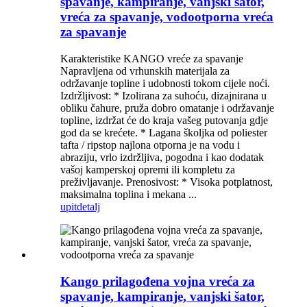
spavanje, kampiranje, vanjski šator,
vreća za spavanje, vodootporna vreća
za spavanje
Karakteristike KANGO vreće za spavanje
Napravljena od vrhunskih materijala za
održavanje topline i udobnosti tokom cijele noći.
Izdržljivost: * Izolirana za suhoću, dizajnirana u
obliku čahure, pruža dobro omatanje i održavanje
topline, izdržat će do kraja vašeg putovanja gdje
god da se krećete. * Lagana školjka od poliester
tafta / ripstop najlona otporna je na vodu i
abraziju, vrlo izdržljiva, pogodna i kao dodatak
vašoj kamperskoj opremi ili kompletu za
preživljavanje. Prenosivost: * Visoka potplatnost,
maksimalna toplina i mekana ...
upit
detalj
Kango prilagođena vojna vreća za
spavanje, kampiranje, vanjski šator,