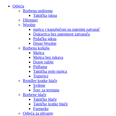
Odjeća
Borbena uniforma
Taktička jakna
Džemper
Woobie
majica s kapuljačom na patentni zatvarač
Dukserica bez patentnog zatvarača
Pušačka jakna
Drugi Woobie
Borbena košulja
Majica
Majica bez rukava
Donje rublje
Pidžama
Taktička polo majica
Traperice
Rendžer kratke hlače
Svilene
Šorc za teretanu
Borbene hlače
Taktičke hlače
Taktičke kratke hlače
Farmerke
Odjeća za plivanje