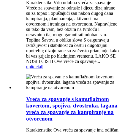
Karakteristike Vrlo udobna vreća za spavanje
Vreće za spavanje za odrasle i djecu dizajnirane
su za topao i opuštajući san nakon dugog dana
kampiranja, planinarenja, aktivnosti na
otvorenom i treninga na otvorenom. Napravljene
su tako da vam, bez obzira na tvrdoću i
neravninu tla, mogu garantirati udoban san.
Toplina Šavovi u obliku slova S osiguravaju
izdržljivost i stabilnost za čestu i dugotrajnu
upotrebu; dizajnirane su za čvrsto prianjanje kako
bi vas grijale po hladnijem vremenu. LAKO SE
NOSI I ČISTI Ove vreće za spavanje...
upit
detalj
Vreća za spavanje s kamuflažnom
kovertom, spojiva, dvostruka, lagana
vreća za spavanje za kampiranje na
otvorenom
Karakteristike Ova vreća za spavanje ima odličan