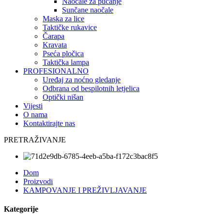
Naočale za pucanje
Sunčane naočale
Maska za lice
Taktičke rukavice
Čarapa
Kravata
Pseća pločica
Taktička lampa
PROFESIONALNO
Uređaj za noćno gledanje
Odbrana od bespilotnih letjelica
Optički nišan
Vijesti
O nama
Kontaktirajte nas
PRETRAŽIVANJE
Dom
Proizvodi
KAMPOVANJE I PREŽIVLJAVANJE
Kategorije