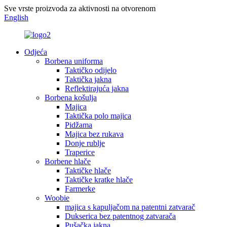
Sve vrste proizvoda za aktivnosti na otvorenom
English
Odjeća
Borbena uniforma
Taktičko odijelo
Taktička jakna
Reflektirajuća jakna
Borbena košulja
Majica
Taktička polo majica
Pidžama
Majica bez rukava
Donje rublje
Traperice
Borbene hlače
Taktičke hlače
Taktičke kratke hlače
Farmerke
Woobie
majica s kapuljačom na patentni zatvarač
Dukserica bez patentnog zatvarača
Pušačka jakna