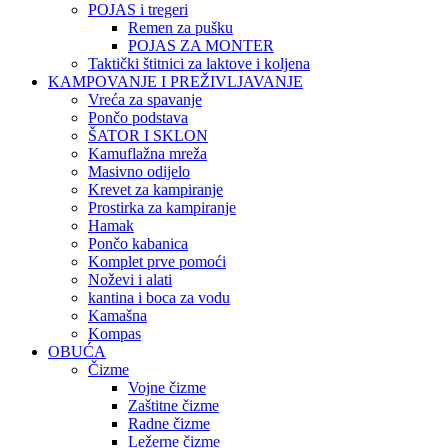
POJAS i tregeri
Remen za pušku
POJAS ZA MONTER
Taktički štitnici za laktove i koljena
KAMPOVANJE I PREŽIVLJAVANJE
Vreća za spavanje
Pončo podstava
ŠATOR I SKLON
Kamuflažna mreža
Masivno odijelo
Krevet za kampiranje
Prostirka za kampiranje
Hamak
Pončo kabanica
Komplet prve pomoći
Noževi i alati
kantina i boca za vodu
Kamašna
Kompas
OBUĆA
Čizme
Vojne čizme
Zaštitne čizme
Radne čizme
Ležerne čizme