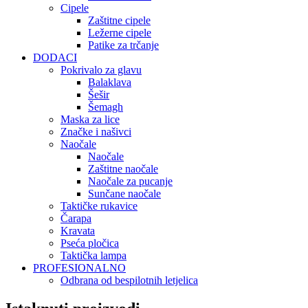
Cipele
Zaštitne cipele
Ležerne cipele
Patike za trčanje
DODACI
Pokrivalo za glavu
Balaklava
Šešir
Šemagh
Maska za lice
Značke i našivci
Naočale
Naočale
Zaštitne naočale
Naočale za pucanje
Sunčane naočale
Taktičke rukavice
Čarapa
Kravata
Pseća pločica
Taktička lampa
PROFESIONALNO
Odbrana od bespilotnih letjelica