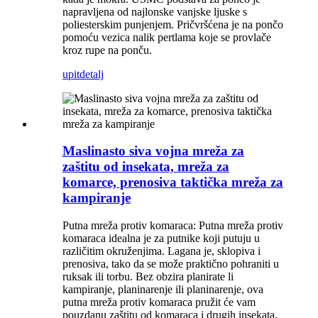
napravljena od najlonske vanjske ljuske s
poliesterskim punjenjem. Pričvršćena je na pončo
pomoću vezica nalik pertlama koje se provlače
kroz rupe na ponču.
upit
detalj
Maslinasto siva vojna mreža za
zaštitu od insekata, mreža za
komarce, prenosiva taktička mreža za
kampiranje
Putna mreža protiv komaraca: Putna mreža protiv
komaraca idealna je za putnike koji putuju u
različitim okruženjima. Lagana je, sklopiva i
prenosiva, tako da se može praktično pohraniti u
ruksak ili torbu. Bez obzira planirate li
kampiranje, planinarenje ili planinarenje, ova
putna mreža protiv komaraca pružit će vam
pouzdanu zaštitu od komaraca i drugih insekata.