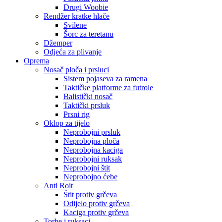
Drugi Woobie
Rendžer kratke hlače
Svilene
Šorc za teretanu
Džemper
Odjeća za plivanje
Oprema
Nosač ploča i prsluci
Sistem pojaseva za ramena
Taktičke platforme za futrole
Balistički nosač
Taktički prsluk
Prsni rig
Oklop za tijelo
Neprobojni prsluk
Neprobojna ploča
Neprobojna kaciga
Neprobojni ruksak
Neprobojni štit
Neprobojno ćebe
Anti Roit
Štit protiv grčeva
Odijelo protiv grčeva
Kaciga protiv grčeva
Torbe i ruksaci