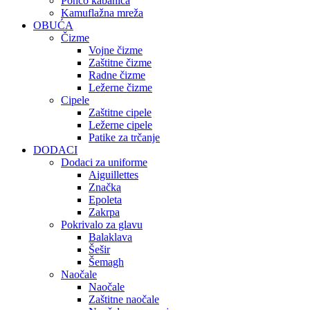
Pončo kabanica
Kamuflažna mreža
OBUĆA
Čizme
Vojne čizme
Zaštitne čizme
Radne čizme
Ležerne čizme
Cipele
Zaštitne cipele
Ležerne cipele
Patike za trčanje
DODACI
Dodaci za uniforme
Aiguillettes
Značka
Epoleta
Zakrpa
Pokrivalo za glavu
Balaklava
Šešir
Šemagh
Naočale
Naočale
Zaštitne naočale