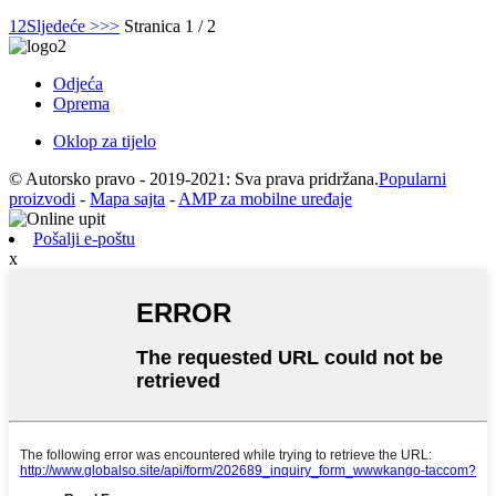
1
2
Sljedeće >
>>
Stranica 1 / 2
Odjeća
Oprema
Oklop za tijelo
© Autorsko pravo - 2019-2021: Sva prava pridržana.
Popularni
proizvodi
-
Mapa sajta
-
AMP za mobilne uređaje
Pošalji e-poštu
x