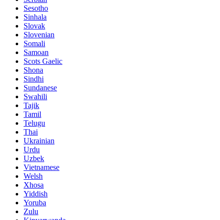
Sesotho
Sinhala
Slovak
Slovenian
Somali
Samoan
Scots Gaelic
Shona
Sindhi
Sundanese
Swahili
Tajik
Tamil
Telugu
Thai
Ukrainian
Urdu
Uzbek
Vietnamese
Welsh
Xhosa
Yiddish
Yoruba
Zulu