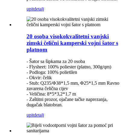
upit
detalj
20 osoba visokokvalitetni vanjski
zimski čelični kamperski vojni šator s
platnom
- Šator sa šipkama za 20 osoba
- Flysheet: 100% poliester (platno, 300g/qm)
- Podloga: 100% polietilen
- Okvir: čelik
- Stub: Q235/Φ38*1,5 mm, Φ25*1,5 mm Ravno
zavarena čelična cijev
- Veličina: 8*5*3,2*1,7 m
- Zaštitni prozor, ojačane tačke naprezanja,
dugačak blatobran.
upit
detalj