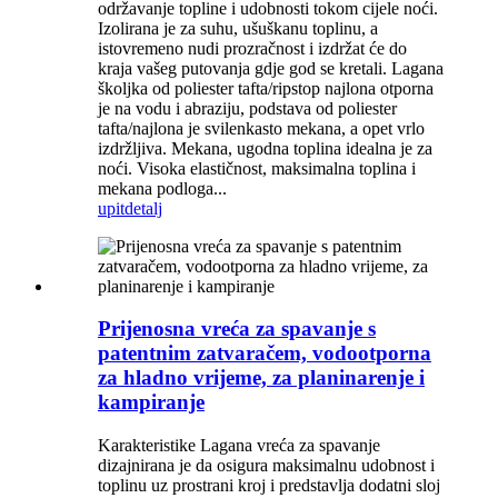
održavanje topline i udobnosti tokom cijele noći.
Izolirana je za suhu, ušuškanu toplinu, a
istovremeno nudi prozračnost i izdržat će do
kraja vašeg putovanja gdje god se kretali. Lagana
školjka od poliester tafta/ripstop najlona otporna
je na vodu i abraziju, podstava od poliester
tafta/najlona je svilenkasto mekana, a opet vrlo
izdržljiva. Mekana, ugodna toplina idealna je za
noći. Visoka elastičnost, maksimalna toplina i
mekana podloga...
upit
detalj
Prijenosna vreća za spavanje s
patentnim zatvaračem, vodootporna
za hladno vrijeme, za planinarenje i
kampiranje
Karakteristike Lagana vreća za spavanje
dizajnirana je da osigura maksimalnu udobnost i
toplinu uz prostrani kroj i predstavlja dodatni sloj