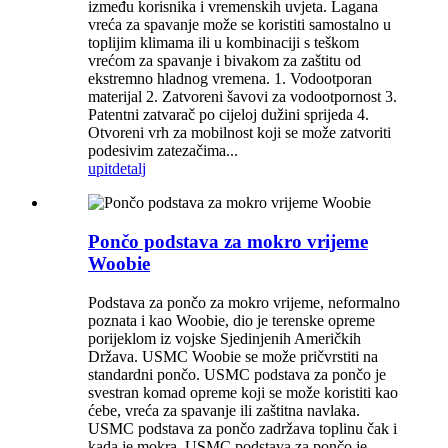
između korisnika i vremenskih uvjeta. Lagana
vreća za spavanje može se koristiti samostalno u
toplijim klimama ili u kombinaciji s teškom
vrećom za spavanje i bivakom za zaštitu od
ekstremno hladnog vremena. 1. Vodootporan
materijal 2. Zatvoreni šavovi za vodootpornost 3.
Patentni zatvarač po cijeloj dužini sprijeda 4.
Otvoreni vrh za mobilnost koji se može zatvoriti
podesivim zatezačima...
upit
detalj
Pončo podstava za mokro vrijeme
Woobie
Podstava za pončo za mokro vrijeme, neformalno
poznata i kao Woobie, dio je terenske opreme
porijeklom iz vojske Sjedinjenih Američkih
Država. USMC Woobie se može pričvrstiti na
standardni pončo. USMC podstava za pončo je
svestran komad opreme koji se može koristiti kao
ćebe, vreća za spavanje ili zaštitna navlaka.
USMC podstava za pončo zadržava toplinu čak i
kada je mokra. USMC podstava za pončo je