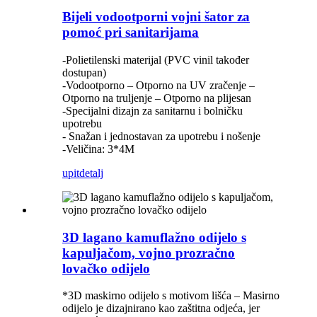
Bijeli vodootporni vojni šator za
pomoć pri sanitarijama
-Polietilenski materijal (PVC vinil također
dostupan)
-Vodootporno – Otporno na UV zračenje –
Otporno na truljenje – Otporno na plijesan
-Specijalni dizajn za sanitarnu i bolničku
upotrebu
- Snažan i jednostavan za upotrebu i nošenje
-Veličina: 3*4M
upit
detalj
3D lagano kamuflažno odijelo s
kapuljačom, vojno prozračno
lovačko odijelo
*3D maskirno odijelo s motivom lišća – Masirno
odijelo je dizajnirano kao zaštitna odjeća, jer