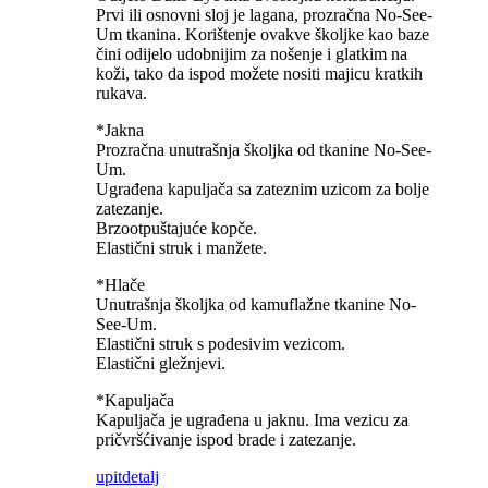
Prvi ili osnovni sloj je lagana, prozračna No-See-
Um tkanina. Korištenje ovakve školjke kao baze
čini odijelo udobnijim za nošenje i glatkim na
koži, tako da ispod možete nositi majicu kratkih
rukava.
*Jakna
Prozračna unutrašnja školjka od tkanine No-See-
Um.
Ugrađena kapuljača sa zateznim uzicom za bolje
zatezanje.
Brzootpuštajuće kopče.
Elastični struk i manžete.
*Hlače
Unutrašnja školjka od kamuflažne tkanine No-
See-Um.
Elastični struk s podesivim vezicom.
Elastični gležnjevi.
*Kapuljača
Kapuljača je ugrađena u jaknu. Ima vezicu za
pričvršćivanje ispod brade i zatezanje.
upit
detalj