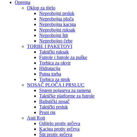
Oprema
Oklop za tijelo
Neprobojni prsluk
Neprobojna ploča
Neprobojna kaciga
Neprobojni ruksak
Neprobojni štit
Neprobojno ćebe
TORBE I PAKETOVI
Taktički ruksak
Futrole i futrole za puške
Torbica za okvir
Hidratacija
Putna torba
Torbica za struk
NOSAČ PLOČA I PRSLUC
Sistem pojaseva za ramena
Taktičke platforme za futrole
Balistički nosač
Taktički prsluk
Prsni rig
Anti Roit
Odijelo protiv grčeva
Kaciga protiv grčeva
Štit protiv grčeva