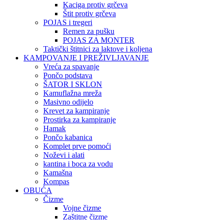
Kaciga protiv grčeva
Štit protiv grčeva
POJAS i tregeri
Remen za pušku
POJAS ZA MONTER
Taktički štitnici za laktove i koljena
KAMPOVANJE I PREŽIVLJAVANJE
Vreća za spavanje
Pončo podstava
ŠATOR I SKLON
Kamuflažna mreža
Masivno odijelo
Krevet za kampiranje
Prostirka za kampiranje
Hamak
Pončo kabanica
Komplet prve pomoći
Noževi i alati
kantina i boca za vodu
Kamašna
Kompas
OBUĆA
Čizme
Vojne čizme
Zaštitne čizme