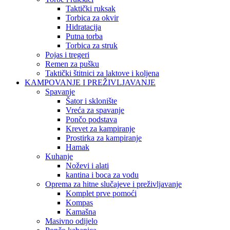
Taktički ruksak
Torbica za okvir
Hidratacija
Putna torba
Torbica za struk
Pojas i tregeri
Remen za pušku
Taktički štitnici za laktove i koljena
KAMPOVANJE I PREŽIVLJAVANJE
Spavanje
Šator i sklonište
Vreća za spavanje
Pončo podstava
Krevet za kampiranje
Prostirka za kampiranje
Hamak
Kuhanje
Noževi i alati
kantina i boca za vodu
Oprema za hitne slučajeve i preživljavanje
Komplet prve pomoći
Kompas
Kamašna
Masivno odijelo