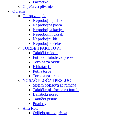
Farmerke
Odjeća za plivanje
Oprema
Oklop za tijelo
Neprobojni prsluk
Neprobojna ploča
Neprobojna kaciga
Neprobojni ruksak
Neprobojni štit
Neprobojno ćebe
TORBE I PAKETOVI
Taktički ruksak
Futrole i futrole za puške
Torbica za okvir
Hidratacija
Putna torba
Torbica za struk
NOSAČ PLOČA I PRSLUC
Sistem pojaseva za ramena
Taktičke platforme za futrole
Balistički nosač
Taktički prsluk
Prsni rig
Anti Roit
Odijelo protiv grčeva