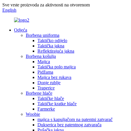
Sve vrste proizvoda za aktivnosti na otvorenom
English
Odjeća
Borbena uniforma
Taktičko odijelo
Taktička jakna
Reflektirajuća jakna
Borbena košulja
Majica
Taktička polo majica
Pidžama
Majica bez rukava
Donje rublje
Traperice
Borbene hlače
Taktičke hlače
Taktičke kratke hlače
Farmerke
Woobie
majica s kapuljačom na patentni zatvarač
Dukserica bez patentnog zatvarača
Pušačka jakna