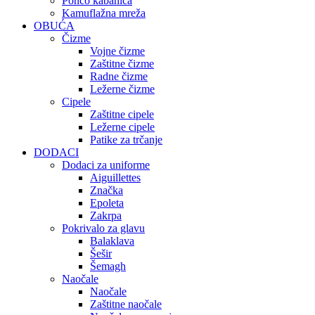
Pončo kabanica
Kamuflažna mreža
OBUĆA
Čizme
Vojne čizme
Zaštitne čizme
Radne čizme
Ležerne čizme
Cipele
Zaštitne cipele
Ležerne cipele
Patike za trčanje
DODACI
Dodaci za uniforme
Aiguillettes
Značka
Epoleta
Zakrpa
Pokrivalo za glavu
Balaklava
Šešir
Šemagh
Naočale
Naočale
Zaštitne naočale