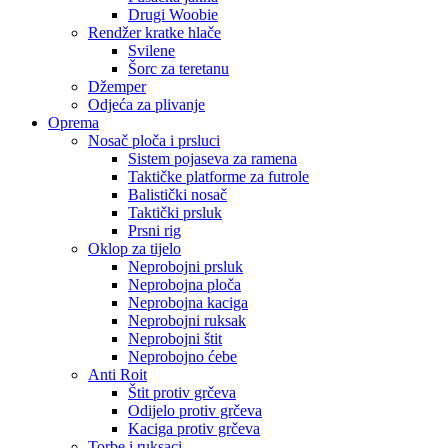
Drugi Woobie
Rendžer kratke hlače
Svilene
Šorc za teretanu
Džemper
Odjeća za plivanje
Oprema
Nosač ploča i prsluci
Sistem pojaseva za ramena
Taktičke platforme za futrole
Balistički nosač
Taktički prsluk
Prsni rig
Oklop za tijelo
Neprobojni prsluk
Neprobojna ploča
Neprobojna kaciga
Neprobojni ruksak
Neprobojni štit
Neprobojno ćebe
Anti Roit
Štit protiv grčeva
Odijelo protiv grčeva
Kaciga protiv grčeva
Torbe i ruksaci