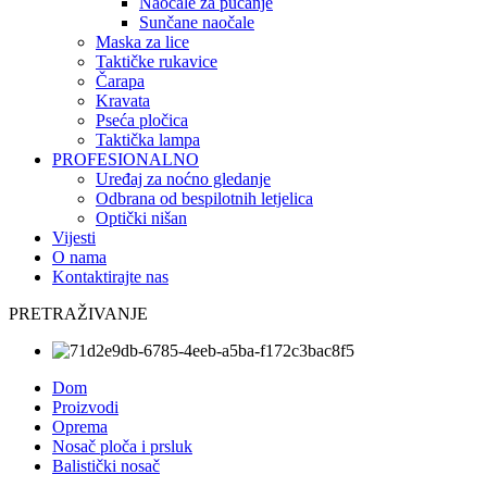
Naočale za pucanje
Sunčane naočale
Maska za lice
Taktičke rukavice
Čarapa
Kravata
Pseća pločica
Taktička lampa
PROFESIONALNO
Uređaj za noćno gledanje
Odbrana od bespilotnih letjelica
Optički nišan
Vijesti
O nama
Kontaktirajte nas
PRETRAŽIVANJE
Dom
Proizvodi
Oprema
Nosač ploča i prsluk
Balistički nosač