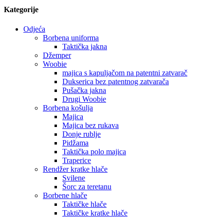
Kategorije
Odjeća
Borbena uniforma
Taktička jakna
Džemper
Woobie
majica s kapuljačom na patentni zatvarač
Dukserica bez patentnog zatvarača
Pušačka jakna
Drugi Woobie
Borbena košulja
Majica
Majica bez rukava
Donje rublje
Pidžama
Taktička polo majica
Traperice
Rendžer kratke hlače
Svilene
Šorc za teretanu
Borbene hlače
Taktičke hlače
Taktičke kratke hlače