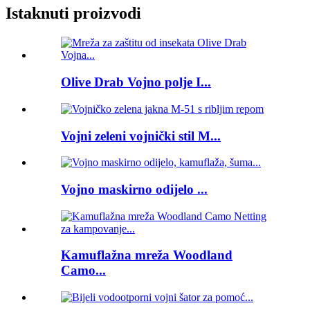
Istaknuti proizvodi
Olive Drab Vojno polje I...
Vojni zeleni vojnički stil M...
Vojno maskirno odijelo ...
Kamuflažna mreža Woodland
Camo...