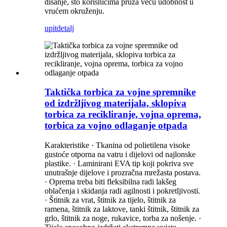
disanje, što korisnicima pruža veću udobnost u
vrućem okruženju.
upit
detalj
Taktička torbica za vojne spremnike
od izdržljivog materijala, sklopiva
torbica za recikliranje, vojna oprema,
torbica za vojno odlaganje otpada
Karakteristike · Tkanina od polietilena visoke
gustoće otporna na vatru i dijelovi od najlonske
plastike. · Laminirani EVA tip koji pokriva sve
unutrašnje dijelove i prozračna mrežasta postava.
· Oprema treba biti fleksibilna radi lakšeg
oblačenja i skidanja radi agilnosti i pokretljivosti.
· Štitnik za vrat, štitnik za tijelo, štitnik za
ramena, štitnik za laktove, tanki štitnik, štitnik za
grlo, štitnik za noge, rukavice, torba za nošenje. ·