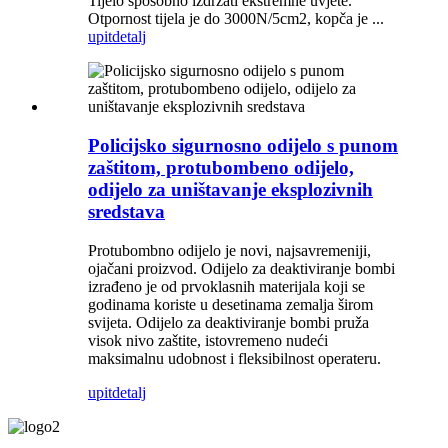
Tijelo sposobno izdržati ekstremne uvjete.
Otpornost tijela je do 3000N/5cm2, kopča je ...
upit
detalj
Policijsko sigurnosno odijelo s punom
zaštitom, protubombeno odijelo,
odijelo za uništavanje eksplozivnih
sredstava
Protubombno odijelo je novi, najsavremeniji,
ojačani proizvod. Odijelo za deaktiviranje bombi
izrađeno je od prvoklasnih materijala koji se
godinama koriste u desetinama zemalja širom
svijeta. Odijelo za deaktiviranje bombi pruža
visok nivo zaštite, istovremeno nudeći
maksimalnu udobnost i fleksibilnost operateru.
upit
detalj