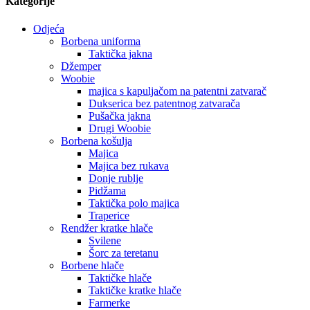
Kategorije
Odjeća
Borbena uniforma
Taktička jakna
Džemper
Woobie
majica s kapuljačom na patentni zatvarač
Dukserica bez patentnog zatvarača
Pušačka jakna
Drugi Woobie
Borbena košulja
Majica
Majica bez rukava
Donje rublje
Pidžama
Taktička polo majica
Traperice
Rendžer kratke hlače
Svilene
Šorc za teretanu
Borbene hlače
Taktičke hlače
Taktičke kratke hlače
Farmerke