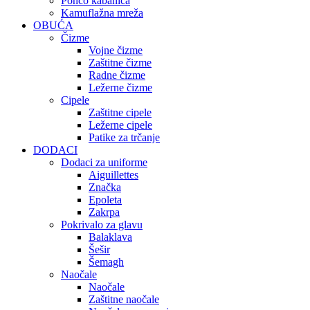
Pončo kabanica
Kamuflažna mreža
OBUĆA
Čizme
Vojne čizme
Zaštitne čizme
Radne čizme
Ležerne čizme
Cipele
Zaštitne cipele
Ležerne cipele
Patike za trčanje
DODACI
Dodaci za uniforme
Aiguillettes
Značka
Epoleta
Zakrpa
Pokrivalo za glavu
Balaklava
Šešir
Šemagh
Naočale
Naočale
Zaštitne naočale