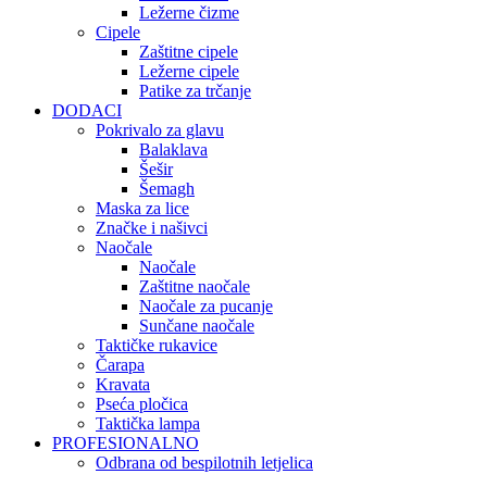
Ležerne čizme
Cipele
Zaštitne cipele
Ležerne cipele
Patike za trčanje
DODACI
Pokrivalo za glavu
Balaklava
Šešir
Šemagh
Maska za lice
Značke i našivci
Naočale
Naočale
Zaštitne naočale
Naočale za pucanje
Sunčane naočale
Taktičke rukavice
Čarapa
Kravata
Pseća pločica
Taktička lampa
PROFESIONALNO
Odbrana od bespilotnih letjelica