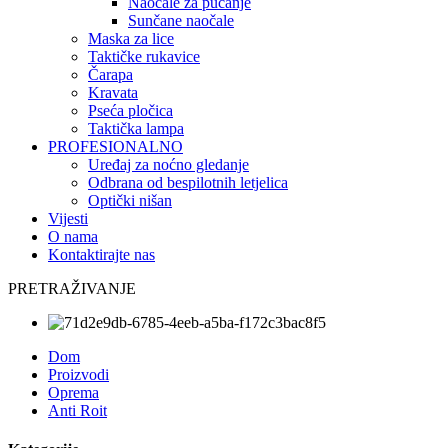
Naočale za pucanje
Sunčane naočale
Maska za lice
Taktičke rukavice
Čarapa
Kravata
Pseća pločica
Taktička lampa
PROFESIONALNO
Uređaj za noćno gledanje
Odbrana od bespilotnih letjelica
Optički nišan
Vijesti
O nama
Kontaktirajte nas
PRETRAŽIVANJE
Dom
Proizvodi
Oprema
Anti Roit