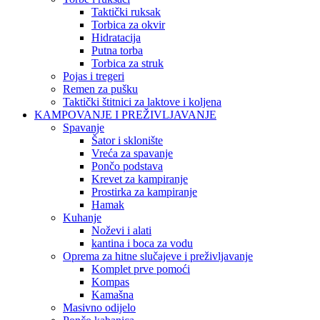
Taktički ruksak
Torbica za okvir
Hidratacija
Putna torba
Torbica za struk
Pojas i tregeri
Remen za pušku
Taktički štitnici za laktove i koljena
KAMPOVANJE I PREŽIVLJAVANJE
Spavanje
Šator i sklonište
Vreća za spavanje
Pončo podstava
Krevet za kampiranje
Prostirka za kampiranje
Hamak
Kuhanje
Noževi i alati
kantina i boca za vodu
Oprema za hitne slučajeve i preživljavanje
Komplet prve pomoći
Kompas
Kamašna
Masivno odijelo