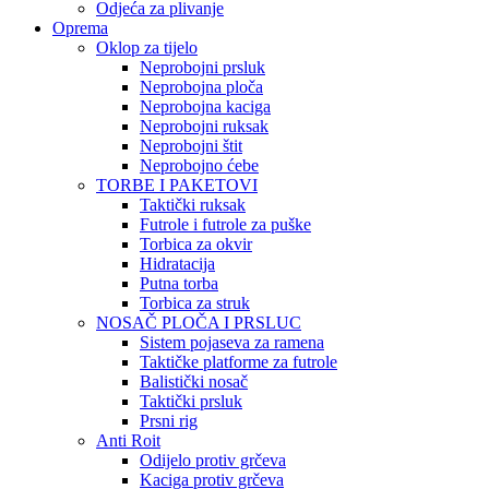
Odjeća za plivanje
Oprema
Oklop za tijelo
Neprobojni prsluk
Neprobojna ploča
Neprobojna kaciga
Neprobojni ruksak
Neprobojni štit
Neprobojno ćebe
TORBE I PAKETOVI
Taktički ruksak
Futrole i futrole za puške
Torbica za okvir
Hidratacija
Putna torba
Torbica za struk
NOSAČ PLOČA I PRSLUC
Sistem pojaseva za ramena
Taktičke platforme za futrole
Balistički nosač
Taktički prsluk
Prsni rig
Anti Roit
Odijelo protiv grčeva
Kaciga protiv grčeva