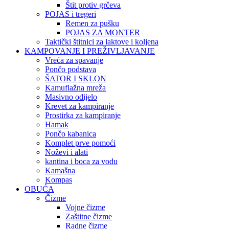
Štit protiv grčeva
POJAS i tregeri
Remen za pušku
POJAS ZA MONTER
Taktički štitnici za laktove i koljena
KAMPOVANJE I PREŽIVLJAVANJE
Vreća za spavanje
Pončo podstava
ŠATOR I SKLON
Kamuflažna mreža
Masivno odijelo
Krevet za kampiranje
Prostirka za kampiranje
Hamak
Pončo kabanica
Komplet prve pomoći
Noževi i alati
kantina i boca za vodu
Kamašna
Kompas
OBUĆA
Čizme
Vojne čizme
Zaštitne čizme
Radne čizme