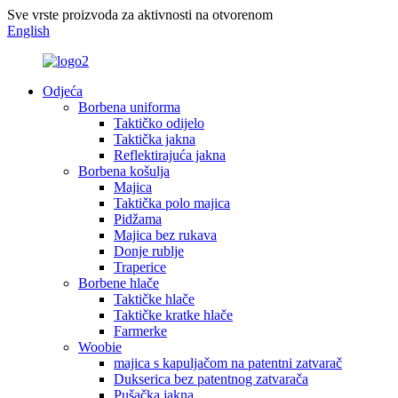
Sve vrste proizvoda za aktivnosti na otvorenom
English
Odjeća
Borbena uniforma
Taktičko odijelo
Taktička jakna
Reflektirajuća jakna
Borbena košulja
Majica
Taktička polo majica
Pidžama
Majica bez rukava
Donje rublje
Traperice
Borbene hlače
Taktičke hlače
Taktičke kratke hlače
Farmerke
Woobie
majica s kapuljačom na patentni zatvarač
Dukserica bez patentnog zatvarača
Pušačka jakna