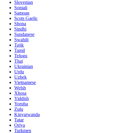
Slovenian
Somali
Samoan
Scots Gaelic
Shona
Sindhi
Sundanese
Swahili
Tajik
Tamil
Telugu
Thai
Ukrainian
Urdu
Uzbek
Vietnamese
Welsh
Xhosa
Yiddish
Yoruba
Zulu
Kinyarwanda
Tatar
Oriya
Turkmen