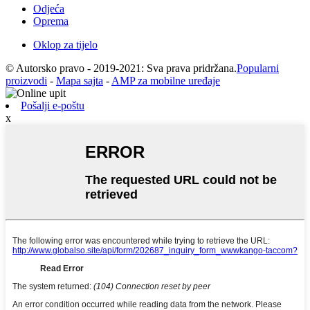
Odjeća
Oprema
Oklop za tijelo
© Autorsko pravo - 2019-2021: Sva prava pridržana.
Popularni
proizvodi
-
Mapa sajta
-
AMP za mobilne uređaje
Pošalji e-poštu
x