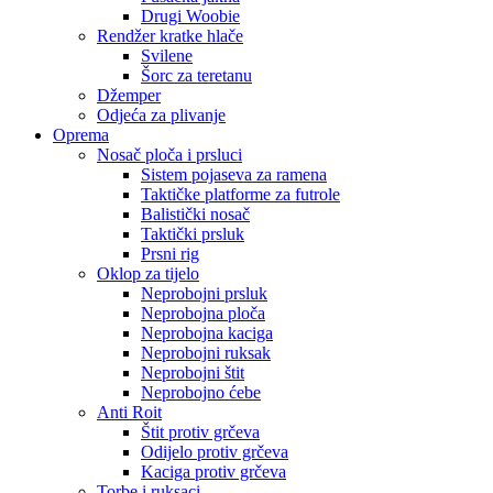
Drugi Woobie
Rendžer kratke hlače
Svilene
Šorc za teretanu
Džemper
Odjeća za plivanje
Oprema
Nosač ploča i prsluci
Sistem pojaseva za ramena
Taktičke platforme za futrole
Balistički nosač
Taktički prsluk
Prsni rig
Oklop za tijelo
Neprobojni prsluk
Neprobojna ploča
Neprobojna kaciga
Neprobojni ruksak
Neprobojni štit
Neprobojno ćebe
Anti Roit
Štit protiv grčeva
Odijelo protiv grčeva
Kaciga protiv grčeva
Torbe i ruksaci