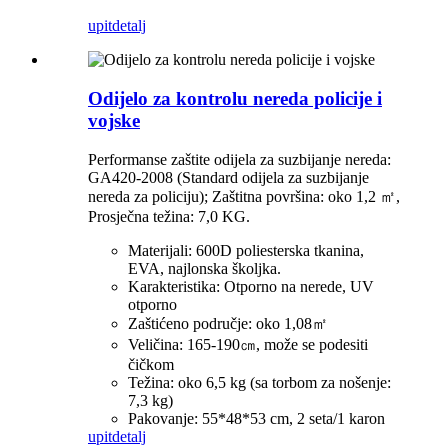
upit
detalj
Odijelo za kontrolu nereda policije i
vojske
Performanse zaštite odijela za suzbijanje nereda:
GA420-2008 (Standard odijela za suzbijanje
nereda za policiju); Zaštitna površina: oko 1,2 ㎡,
Prosječna težina: 7,0 KG.
Materijali: 600D poliesterska tkanina,
EVA, najlonska školjka.
Karakteristika: Otporno na nerede, UV
otporno
Zaštićeno područje: oko 1,08㎡
Veličina: 165-190㎝, može se podesiti
čičkom
Težina: oko 6,5 kg (sa torbom za nošenje:
7,3 kg)
Pakovanje: 55*48*53 cm, 2 seta/1 karon
upit
detalj